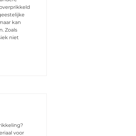
 overprikkeld
geestelijke
 maar kan
n. Zoals
siek niet
rikkeling?
eriaal voor