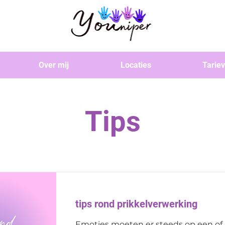
Over mij
Locaties
Tarie
Tips
tips rond prikkelverwerking
Emoties moeten er steeds op een of