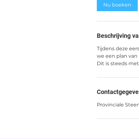
r
Nu boeken
Beschrijving va
Tijdens deze eer
we een plan van
Dit is steeds met
Contactgegeve
Provinciale Stee