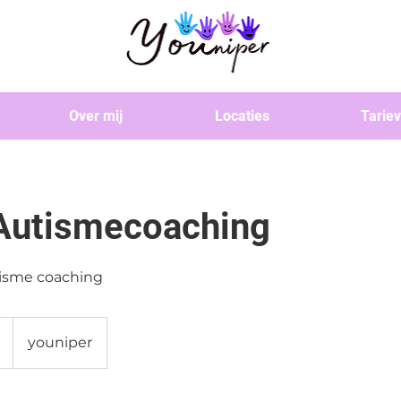
Over mij
Locaties
Tarie
 Autismecoaching
tisme coaching
youniper