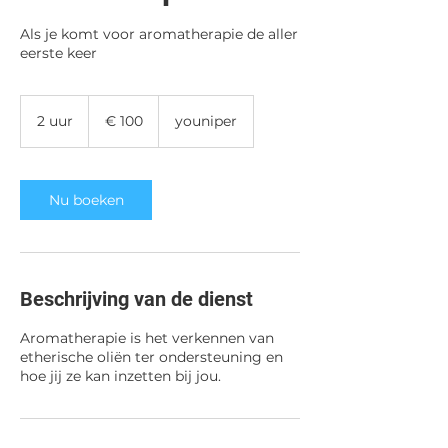
Als je komt voor aromatherapie de aller
eerste keer
100
euro
2 uur
2
€ 100
youniper
u
u
r
Nu boeken
Beschrijving van de dienst
Aromatherapie is het verkennen van
etherische oliën ter ondersteuning en
hoe jij ze kan inzetten bij jou.