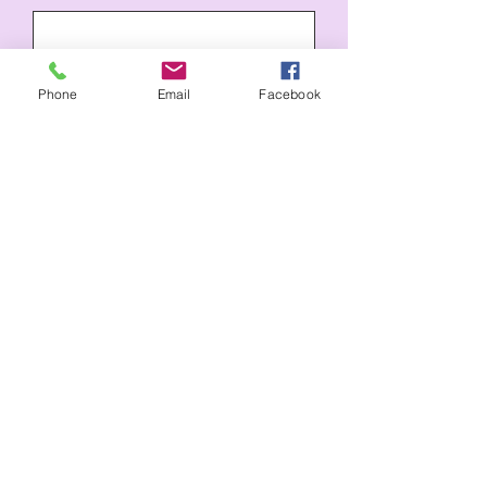
Phone
Email
Facebook
Versturen
BTW-nummer: BE
0771.590.359
Rekeningnr: BE68
1431 3493 9734